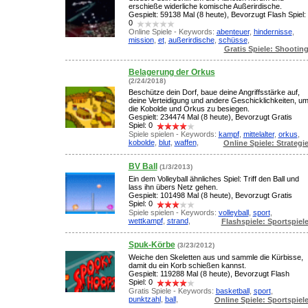
erschieße widerliche komische Außerirdische.
Gespielt: 59138 Mal (8 heute), Bevorzugt Flash Spiel:
0
Online Spiele - Keywords:
abenteuer
,
hindernisse
,
mission
,
et
,
außerirdische
,
schüsse
,
Gratis Spiele: Shootin
Belagerung der Orkus
(2/24/2018)
Beschütze dein Dorf, baue deine Angriffsstärke auf,
deine Verteidigung und andere Geschicklichkeiten, u
die Kobolde und Orkus zu besiegen.
Gespielt: 234474 Mal (8 heute), Bevorzugt Gratis
Spiel: 0
Spiele spielen - Keywords:
kampf
,
mittelalter
,
orkus
,
kobolde
,
blut
,
waffen
,
Online Spiele: Strategi
BV Ball
(1/3/2013)
Ein dem Volleyball ähnliches Spiel: Triff den Ball und
lass ihn übers Netz gehen.
Gespielt: 101498 Mal (8 heute), Bevorzugt Gratis
Spiel: 0
Spiele spielen - Keywords:
volleyball
,
sport
,
wettkampf
,
strand
,
Flashspiele: Sportspiel
Spuk-Körbe
(3/23/2012)
Weiche den Skeletten aus und sammle die Kürbisse,
damit du ein Korb schießen kannst.
Gespielt: 119288 Mal (8 heute), Bevorzugt Flash
Spiel: 0
Gratis Spiele - Keywords:
basketball
,
sport
,
punktzahl
,
ball
,
Online Spiele: Sportspiel