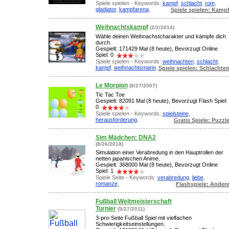
Spiele spielen - Keywords:
kampf
,
schlacht
,
rom
,
gladiator
,
kampfarena
,
Spiele spielen: Kamp
Weihnachtskampf
(2/2/2014)
Wähle deinen Weihnachstcharakter und kämpfe dich
durch.
Gespielt: 171429 Mal (8 heute), Bevorzugt Online
Spiel: 0
Spiele spielen - Keywords:
weihnachten
,
schlacht
,
kampf
,
weihnachtsmann
,
Spiele spielen: Schlachte
Le Morpion
(8/27/2007)
Tic Tac Toe
Gespielt: 82091 Mal (8 heute), Bevorzugt Flash Spiel:
0
Spiele spielen - Keywords:
spielsteine
,
herausforderung
,
Gratis Spiele: Puzzl
Sim Mädchen: DNA2
(8/26/2018)
Simulation einer Verabredung in den Hauptrollen der
netten japanischen Anime.
Gespielt: 368000 Mal (8 heute), Bevorzugt Online
Spiel: 1
Spiele Seite - Keywords:
verabredung
,
liebe
,
romanze
,
Flashspiele: Ander
Fußball Weltmeisterschaft
Turnier
(5/27/2011)
3-pro-Seite Fußball Spiel mit vielfachen
Schwierigkeitseinstellungen.