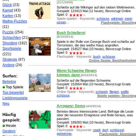
(11/1/2009)
Glück
(23)
Schieße auf die Wikinger auf den sieben Weltmeeren.
Kampf
(43)
Gespielt: 123413 Mal (11 heute), Bevorzugt Online
Spiel: 0
Karten
(13)
Spiele spielen - Keywords:
schüsse
,
wikinger
,
meer
,
Mathe-Puzzles
ozean
,
,
Flashspiele: Shootin
(11)
Puzzle
(254)
Bush Schießerei
(8/10/2014)
Schlachten
(21)
Spiele in der Rolle von George Bush und schieße auf
Shooting
(182)
Terroristen, die das weiße Haus angreifen.
Sportspiele
Gespielt: 154527 Mal (10 heute), Bevorzugt Online
Spiel: 0
(221)
Flashspiele - Keywords:
bush
,
schüsse
,
Strategie
(87)
Online Spiele: Berühmtheite
Andere
(24)
Wenn Schweine fliegen
können, dann
Surfen:
(5/24/2013)
Schieße auf die fliegenden Schweine.
Beliebig
Gespielt: 152664 Mal (10 heute), Bevorzugt Gratis
Top Spiele
Spiel: 0
Online Spiele - Keywords:
schwein
,
fliegen
,
waffe
,
Top bewertet
schüsse
,
Spiele spielen: Shootin
Lieblingsspiele
Neu
Arroganz: Demo
(4/4/2014)
Bereise dieses interessante Land. Befrage die Leute
Häufig
über die neuesten Ereignisse und finde heraus, was
passiert.
gespielt:
Gespielt: 189283 Mal (10 heute), Bevorzugt Gratis
Heute
Spiel: 0
Flashspiele - Keywords:
stadt
,
dorf
,
schlüssel
,
Gestern
geheimnis
,
Flashspiele: Abenteue